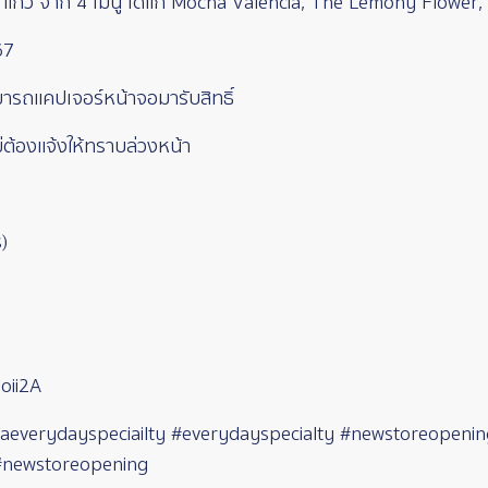
1 แก้ว จาก 4 เมนู ได้แก่ Mocha Valencia, The Lemony Flower,
67
สามารถแคปเจอร์หน้าจอมารับสิทธิ์
่ต้องแจ้งให้ทราบล่วงหน้า
)
oii2A
erydayspeciailty #everydayspecialty #newstoreopening #ท
e #newstoreopening