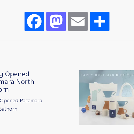
Facebook
Mastodon
Email
Share
y Opened
Image
mara North
orn
 Opened Pacamara
Sathorn