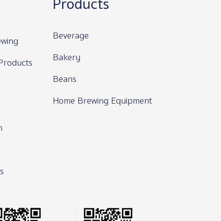
Products
Beverage
wing
Bakery
Products
Beans
Home Brewing Equipment
n
s