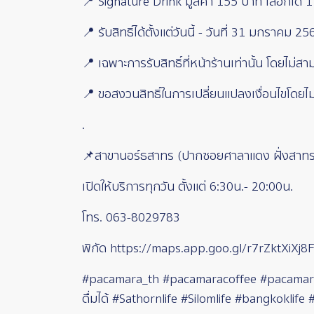
📍 Signature Drink มูลค่า 155 บาท เลือกได้ 
📍 รับสิทธิ์ได้ตั้งแต่วันนี้ - วันที่ 31 มกราคม 25
📍 เฉพาะการรับสิทธิ์ที่หน้าร้านเท่านั้น โดยไม่
📍 ขอสงวนสิทธิ์ในการเปลี่ยนแปลงเงื่อนไขโดยไม
.
📌สาขานอร์ธสาทร (ปากซอยศาลาแดง ฝั่งสาทร
เปิดให้บริการทุกวัน ตั้งแต่ 6:30น.- 20:00น.
โทร. 063-8029783
พิกัด https://maps.app.goo.gl/r7rZktXiXj8F
#pacamara_th #pacamaracoffee #pacamaraev
ดื่มได้ #Sathornlife #Silomlife #bangkoklif