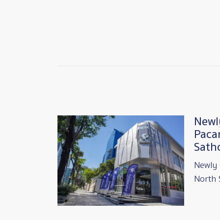
Newl
Image
Paca
Sath
Newly
North 