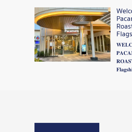
Welc
Image
Paca
Roas
Flag
𝐖𝐄𝐋𝐂
𝐏𝐀𝐂𝐀
𝐑𝐎𝐀𝐒
𝐅𝐥𝐚𝐠𝐬𝐡
Image