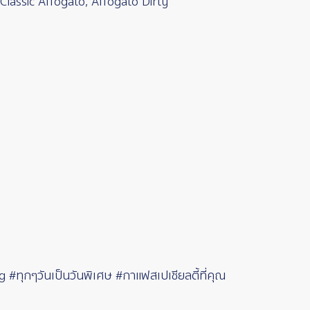
 Classic Affogato, Affogato Dirty
ุกๆวันเป็นวันพิเศษ #กาแฟสเปเชียลตี้ที่คุณ