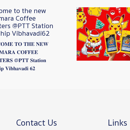
ome to the new
Image
mara Coffee
ters @PTT Station
ship Vibhavadi62
𝐎𝐌𝐄 𝐓𝐎 𝐓𝐇𝐄 𝐍𝐄𝐖
𝐌𝐀𝐑𝐀 𝐂𝐎𝐅𝐅𝐄𝐄
𝐄𝐑𝐒 @𝐏𝐓𝐓 𝐒𝐭𝐚𝐭𝐢𝐨𝐧
𝐢𝐩 𝐕𝐢𝐛𝐡𝐚𝐯𝐚𝐝𝐢 𝟔𝟐
Contact Us
Links