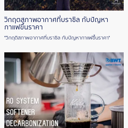
วิกฤตสภาพอากาศที่บราซิล กับปัญหา
กาแฟขึ้นราคา
"วิกฤติสภาพอากาศที่บราซิล กับปัญหากาแฟขึ้นราคา"
Image