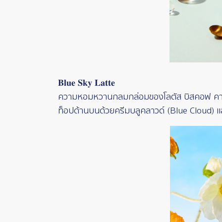
𝐁𝐥𝐮𝐞 𝐒𝐤𝐲 𝐋𝐚𝐭𝐭𝐞
ความหอมหวานกลมกล่อมของโลตัส บิสคอฟ คาราเม
ท็อปด้านบนด้วยครีมบลูคลาวด์ (Blue Cloud) และ