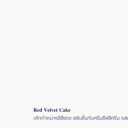
𝐑𝐞𝐝 𝐕𝐞𝐥𝐯𝐞𝐭 𝐂𝐚𝐤𝐞
เค้กกำหม่ะหยี่สีแดง สลับชั้นกับครีมชีสสีครีม 