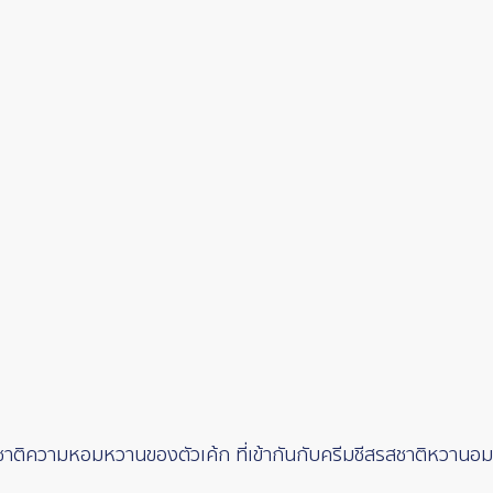
รสชาติความหอมหวานของตัวเค้ก ที่เข้ากันกับครีมชีสรสชาติหวานอมเป