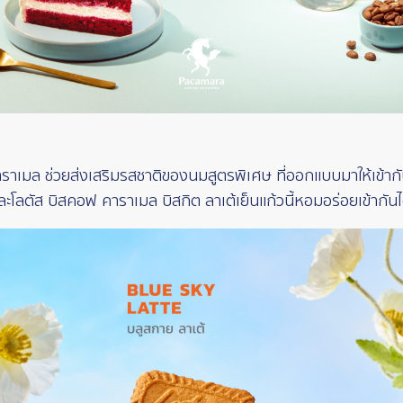
ล ช่วยส่งเสริมรสชาติของนมสูตรพิเศษ ที่ออกแบบมาให้เข้ากับเ
โลตัส บิสคอฟ คาราเมล บิสกิต ลาเต้เย็นแก้วนี้หอมอร่อยเข้ากันได