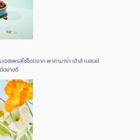
อสเพรสโซ่ช็อตจาก พาคามาร่า เฮ้าส์ เบลนด์
้อย่างดี