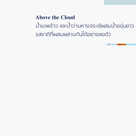
𝐀𝐛𝐨𝐯𝐞 𝐭𝐡𝐞 𝐂𝐥𝐨𝐮𝐝
น้ำมะพร้าว และน้ำว่านหางจระเข้ผสมน้ำองุ่นขาว 
รสชาติที่ผสมผสานกันได้อย่างลงตัว