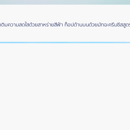
เติมความสดใสด้วยสาหร่ายสีฟ้า ท็อปด้านบนด้วยมัทฉะครีมชีสสูตรนุ