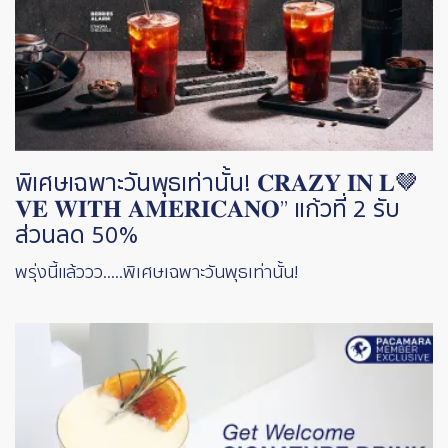
พิเศษเฉพาะวันพุธเท่านั้น! 𝐂𝐑𝐀𝐙𝐘 𝐈𝐍 𝐋🤎
𝐕𝐄 𝐖𝐈𝐓𝐇 𝐀𝐌𝐄𝐑𝐈𝐂𝐀𝐍𝐎” แก้วที่ 2 รับ
ส่วนลด 50%
พรุ่งนี้แล้ววว.....พิเศษเฉพาะวันพุธเท่านั้น!
Image