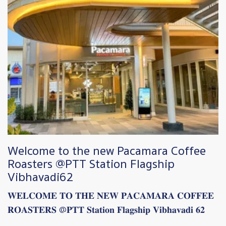
Welcome to the new Pacamara Coffee
Roasters @PTT Station Flagship
Vibhavadi62
𝐖𝐄𝐋𝐂𝐎𝐌𝐄 𝐓𝐎 𝐓𝐇𝐄 𝐍𝐄𝐖 𝐏𝐀𝐂𝐀𝐌𝐀𝐑𝐀 𝐂𝐎𝐅𝐅𝐄𝐄
𝐑𝐎𝐀𝐒𝐓𝐄𝐑𝐒 @𝐏𝐓𝐓 𝐒𝐭𝐚𝐭𝐢𝐨𝐧 𝐅𝐥𝐚𝐠𝐬𝐡𝐢𝐩 𝐕𝐢𝐛𝐡𝐚𝐯𝐚𝐝𝐢 𝟔𝟐