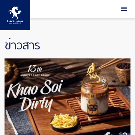
ข้ามไปยังเนื้อหาหลัก
วิกฤตสภาพอากาศที่บราซิล
Pacamara Inside out
Pacamara Inside out
กับปัญหากาแฟขึ้นราคา
ข่าวสาร
Image