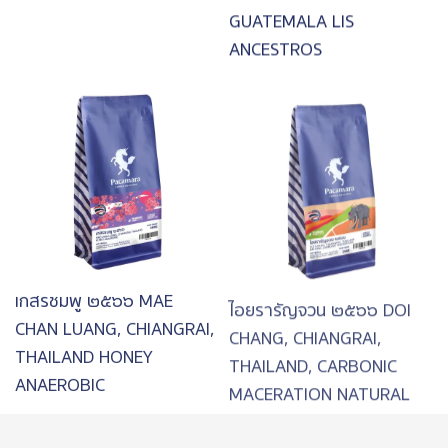
GUATEMALA LIS
ANCESTROS
Image
Image
เกสรชมพู ๒๕๖๖ MAE
ไอยรารัญจวน ๒๕๖๖ DOI
CHAN LUANG, CHIANGRAI,
CHANG, CHIANGRAI,
THAILAND HONEY
THAILAND, CARBONIC
ANAEROBIC
MACERATION NATURAL