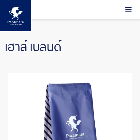
ข้ามไปยังเนื้อหาหลัก
เฮาส์ เบลนด์
Image