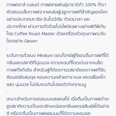
กาแฟเฮาส์ เบลนด์ กาแฟสายพันธุ์อาราบิก้า 100% ที่เรา
คัดสรรเมล็ดกาแฟจากแหล่งผู้ปลูกกาแฟที่สำคัญของโลก
อย่างประเทศบราซิล อินโดนีเซีย กัวเตมาลา และ
ประเทศไทย ผ่านการคั่วด้วยโปรไฟล์เฉพาะอย่างพิถีพิถัน
โดย Coffee Roast Master ด้วยเครื่องคั่วคุณภาพระดับ
โลกอย่าง Giesen
.
ระดับการคั่วแบบ Medium ตอบโจทย์ผู้ที่ชอบดื่มกาแฟที่ได้
กลิ่นและรสชาติที่นุ่มนวล ความหอมที่โดดเด่นจากเมล็ด
กาแฟที่แท้จริง สำหรับผู้ที่ต้องการรสชาติของกาแฟที่ซับ
ซ้อนแต่ยังสมดุล หอมหวานคล้ายคาราเมล และรสช็อคโก
แลต นุ่มนวล ไม่เข้มจนเกินไปลงตัวกับทุกเมนู
.
เหมาะสำหรับการชงแบบเอสเพรสโซ่ เมื่อดื่มเป็นกาแฟดำจะ
ชูรสชาติความเป็นเอกลักษณ์ของกลิ่นและรสสัมผัสได้อย่าง
ดี หรือจะดื่มเป็นกาแฟผสมนมก็ได้ความหอมและ