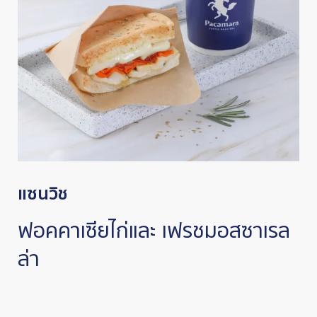
แซนวิช
ฟอคคาเซียไก่และ เฟรชมอสซาเรล
ล่า