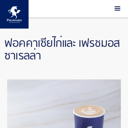
ข้ามไปยังเนื้อหาหลัก
ฟอคคาเซียไก่และ เฟรชมอส
ซาเรลล่า
Image