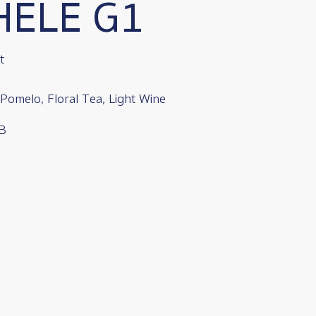
HELE G1
t
 Pomelo, Floral Tea, Light Wine
HB