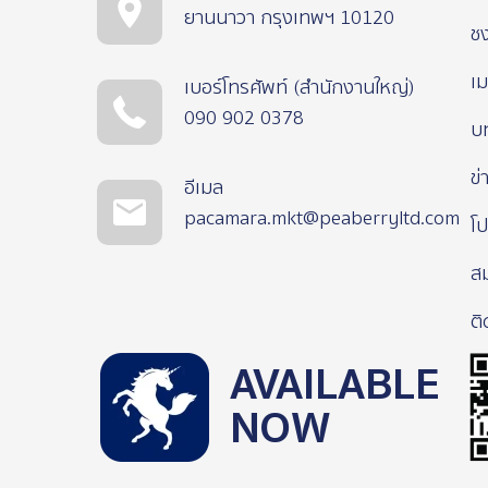
ยานนาวา กรุงเทพฯ 10120
ช
เม
เบอร์โทรศัพท์ (สำนักงานใหญ่)
090 902 0378
บ
ข่
อีเมล
pacamara.mkt@peaberryltd.com
โป
ส
ติ
AVAILABLE
NOW