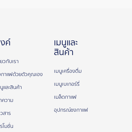
ิงค์
เมนูและ
สินค้า
ี่ยวกับเรา
เมนูเครื่องดื่ม
งกาแฟด้วยตัวคุณเอง
เมนูเบเกอร์รี่
นูและสินค้า
เมล็ดกาแฟ
ทความ
อุปกรณ์ชงกาแฟ
าวสาร
รโมชั่น