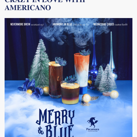
𝐀𝐌𝐄𝐑𝐈𝐂𝐀𝐍𝐎