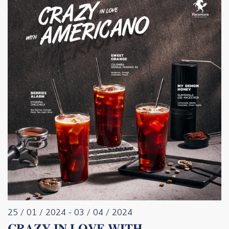
25 / 01 / 2024
-
03 / 04 / 2024
𝐂𝐑𝐀𝐙𝐘 𝐈𝐍 𝐋𝐎𝐕𝐄 𝐖𝐈𝐓𝐇