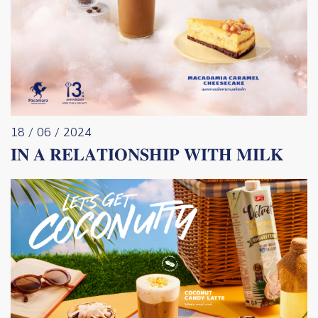
18 / 06 / 2024
𝐈𝐍 𝐀 𝐑𝐄𝐋𝐀𝐓𝐈𝐎𝐍𝐒𝐇𝐈𝐏 𝐖𝐈𝐓𝐇 𝐌𝐈𝐋𝐊