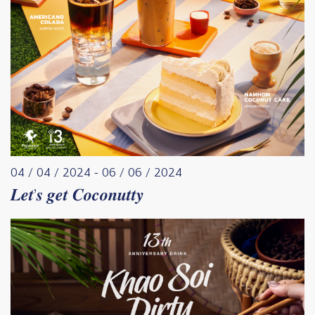
04 / 04 / 2024
-
06 / 06 / 2024
𝑳𝒆𝒕’𝒔 𝒈𝒆𝒕 𝑪𝒐𝒄𝒐𝒏𝒖𝒕𝒕𝒚