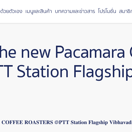
ด้วยตัวเอง
เมนูและสินค้า
บทความและข่าวสาร
โปรโมชั่น
สมาชิ
he new Pacamara 
T Station Flagshi
𝐄𝐄 𝐑𝐎𝐀𝐒𝐓𝐄𝐑𝐒 @𝐏𝐓𝐓 𝐒𝐭𝐚𝐭𝐢𝐨𝐧 𝐅𝐥𝐚𝐠𝐬𝐡𝐢𝐩 𝐕𝐢𝐛𝐡𝐚𝐯𝐚𝐝𝐢