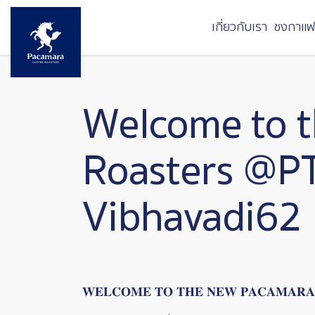
ข้ามไปยังเนื้อหาหลัก
เกี่ยวกับเรา
ชงกาแฟ
Welcome to t
Roasters @PT
Vibhavadi62
𝐖𝐄𝐋𝐂𝐎𝐌𝐄 𝐓𝐎 𝐓𝐇𝐄 𝐍𝐄𝐖 𝐏𝐀𝐂𝐀𝐌𝐀𝐑𝐀 𝐂𝐎𝐅𝐅