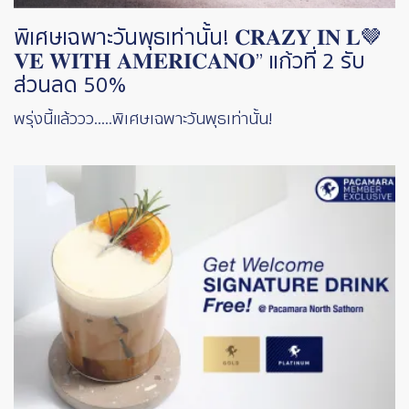
พิเศษเฉพาะวันพุธเท่านั้น! 𝐂𝐑𝐀𝐙𝐘 𝐈𝐍 𝐋🤎
𝐕𝐄 𝐖𝐈𝐓𝐇 𝐀𝐌𝐄𝐑𝐈𝐂𝐀𝐍𝐎” แก้วที่ 2 รับ
ส่วนลด 50%
พรุ่งนี้แล้ววว.....พิเศษเฉพาะวันพุธเท่านั้น!
Image