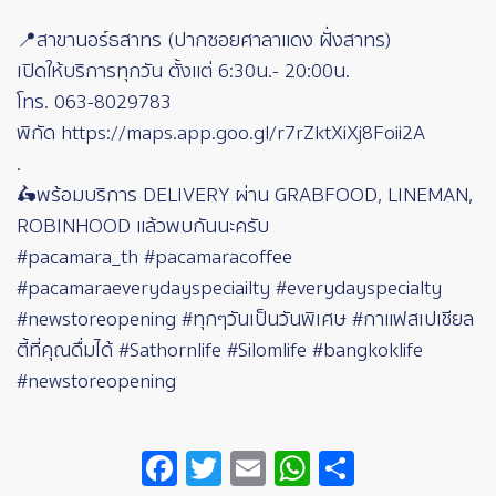
📍สาขานอร์ธสาทร (ปากซอยศาลาแดง ฝั่งสาทร)
เปิดให้บริการทุกวัน ตั้งแต่ 6:30น.- 20:00น.
โทร. 063-8029783
พิกัด https://maps.app.goo.gl/r7rZktXiXj8Foii2A
.
🛵พร้อมบริการ DELIVERY ผ่าน GRABFOOD, LINEMAN,
ROBINHOOD แล้วพบกันนะครับ
#pacamara_th #pacamaracoffee
#pacamaraeverydayspeciailty #everydayspecialty
#newstoreopening #ทุกๆวันเป็นวันพิเศษ #กาแฟสเปเชียล
ตี้ที่คุณดื่มได้ #Sathornlife #Silomlife #bangkoklife
#newstoreopening
Facebook
Twitter
Email
WhatsApp
Share