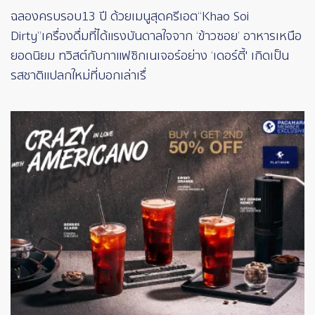
ฉลองครบรอบ 13 ปี ด้วยเมนูสุดครีเอต “Khao Soi
Dirty”เครื่องดื่มที่ได้แรงบันดาลใจจาก ‘ข้าวซอย’ อาหารเหนือ
ยอดนิยม ทวิสต์กับกาแฟซิกเนเจอร์อย่าง ‘เดอร์ตี้' เกิดเป็น
รสชาติแปลกใหม่ที่บอกเล่าเรื่
Image