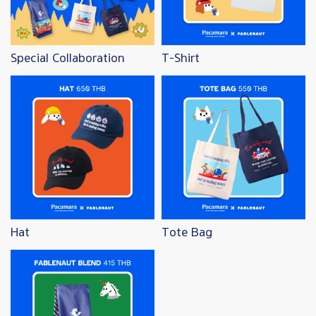
Special Collaboration
T-Shirt
Image
Image
Hat
Tote Bag
Image