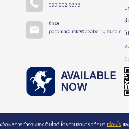
090 902 0378
บ
ข่
อีเมล
pacamara.mkt@peaberryltd.com
โป
ส
ติ
AVAILABLE
NOW
าะห์และวัดผลการทำงานของเว็บไซต์ โดยท่านสามารถศึกษา
เงื่อนไข
แล