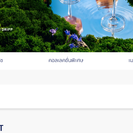
ิช
คอลเลคชั่นพิเศษ
เ
T