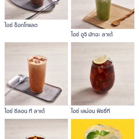
ไอซ์ ช็อกโกแลต
ไอซ์ อูจิ มัทฉะ ลาเต้
Image
Image
ไอซ์ ซีลอน ที ลาเต้
ไอซ์ เลม่อน ฟิซซี่ที
Image
Image