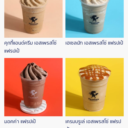
คุกกี้แอนด์ครีม เอสเพรสโซ่
เฮเซลนัท เอสเพรสโซ่ แฟรปเป้
แฟรปเป้
Image
Image
มอคค่า แฟรปเป้
เครมบรูเล่ เอสเพรสโซ่ แฟรป