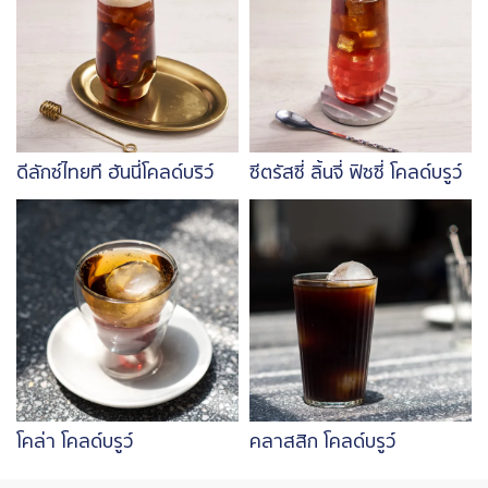
ดีลักซ์ไทยที ฮันนี่โคลด์บริว์
ซีตรัสซี่ ลิ้นจี่ ฟิซซี่ โคลด์บรูว์
Image
Image
โคล่า โคลด์บรูว์
คลาสสิก โคลด์บรูว์