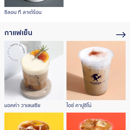
ซีลอน ที ลาเต้ร้อน
กาแฟเย็น
Image
Image
มอคค่า วาเลนเซีย
ไอซ์ คาปูชิโน่
Image
Image