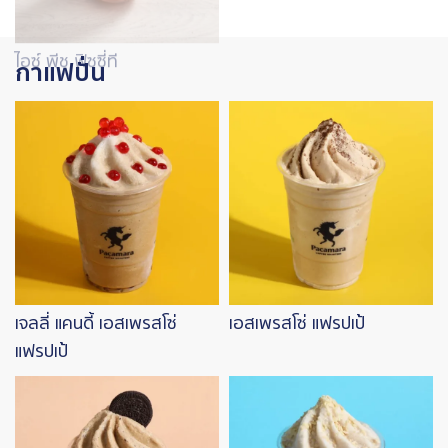
ไอซ์ พีช ฟิซซี่ที
กาแฟปั่น
Image
Image
เจลลี่ แคนดี้ เอสเพรสโซ่
เอสเพรสโซ่ แฟรปเป้
แฟรปเป้
Image
Image