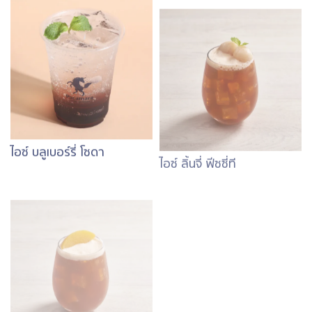
ไอซ์ บลูเบอร์รี่ โซดา
ไอซ์ ลิ้นจี่ ฟีซซี่ที
Image