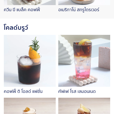
ควีน บี แบล็ค คอฟฟี่
อเมริกาโน่ สกรูไดรเวอร์
โคลด์บรูว์
Image
Image
คอฟฟี่ ดิ โอลด์ แฟชั่น
คัฟเฟ โรส เลมอนเนด
Image
Image