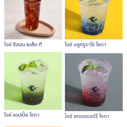
ไอซ์ ซีลอน แบล็ค ที
ไอซ์ บลูครูราโซ่ โซดา
Image
Image
ไอซ์ แอปเปิ้ล โซดา
ไอซ์ สตรอเบอร์รี่ โซดา
Image
Image