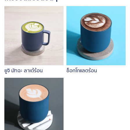
Image
Image
ยูจิ มัทฉะ ลาเต้ร้อน
ช็อกโกแลตร้อน
Image