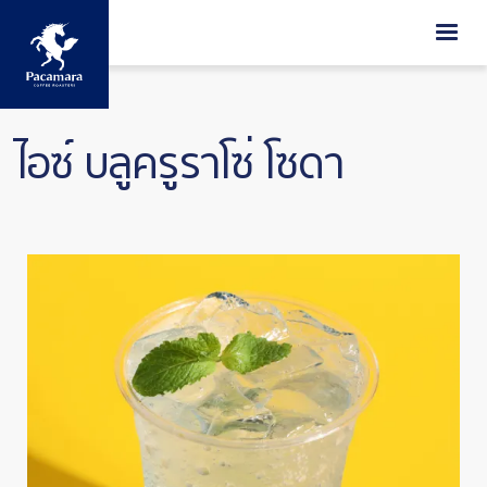
ข้ามไปยังเนื้อหาหลัก
ไอซ์ บลูครูราโซ่ โซดา
Image