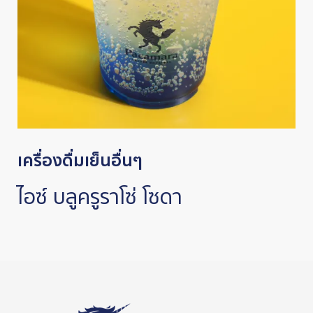
เครื่องดื่มเย็นอื่นๆ
ไอซ์ บลูครูราโซ่ โซดา