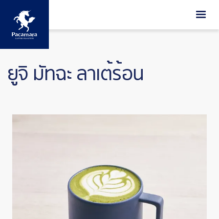
ข้ามไปยังเนื้อหาหลัก
ยูจิ มัทฉะ ลาเต้ร้อน
Image