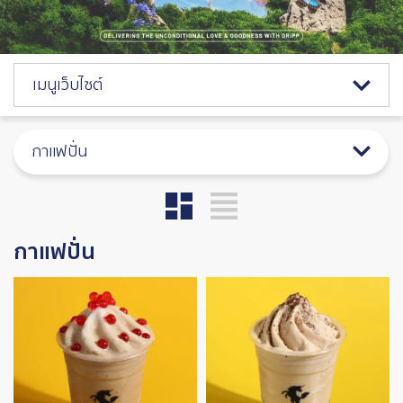
Catalog Menu
เมนูเว็บไซต์
กาแฟปั่น
กาแฟปั่น
Image
Image