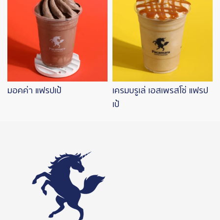
มอคค่า แฟรปเป้
เครมบรูเล่ เอสเพรสโซ่ แฟรป
เป้