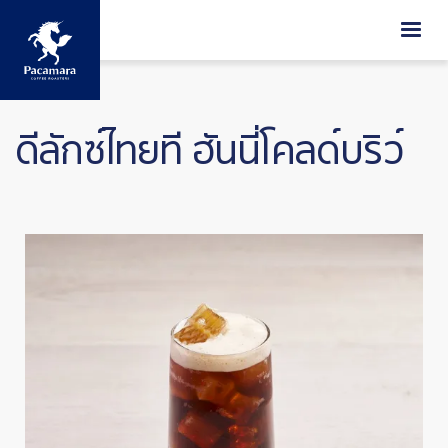
ข้ามไปยังเนื้อหาหลัก
ดีลักซ์ไทยที ฮันนี่โคลด์บริว์
Image