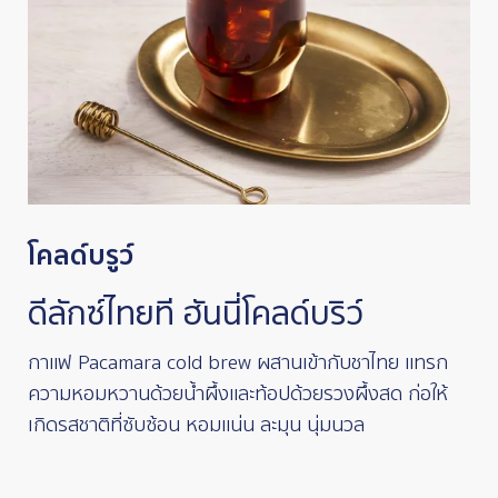
โคลด์บรูว์
ดีลักซ์ไทยที ฮันนี่โคลด์บริว์
กาแฟ Pacamara cold brew ผสานเข้ากับชาไทย แทรก
ความหอมหวานด้วยน้ำผึ้งและท้อปด้วยรวงผึ้งสด ก่อให้
เกิดรสชาติที่ซับซ้อน หอมแน่น ละมุน นุ่มนวล