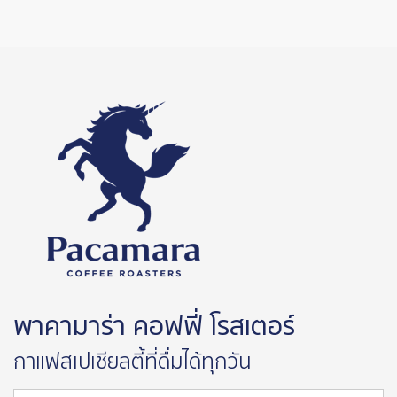
พาคามาร่า คอฟฟี่ โรสเตอร์
กาแฟสเปเชียลตี้ที่ดื่มได้ทุกวัน