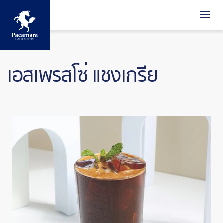
ข้ามไปยังเนื้อหาหลัก
เอสเพรสโซ่ แชงเกรีย
Image