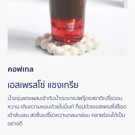
คอฟเทล
เอสเพรสโซ่ แชงเกรีย
น้ำองุ่นแดงผสมเข้ากับน้ำเรดเกรปฟรุ๊ตรสชาติเปรี้ยวอม
หวาน เติมความหอมด้วยใบมิ้นท์ ท็อปด้วยเอสเพรสโซ่ช็อต
เฮ้าส์เบลน สดชื่นเปรี้ยวหวานกลมกล่อม คลายร้อนได้เป็น
อย่างดี