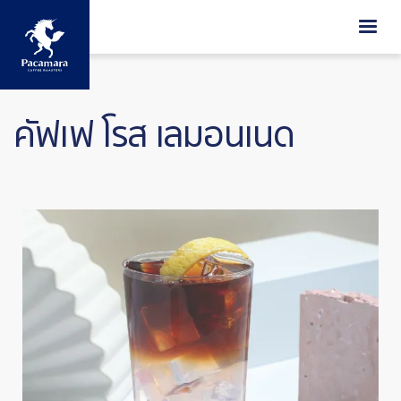
ข้ามไปยังเนื้อหาหลัก
คัฟเฟ โรส เลมอนเนด
Image