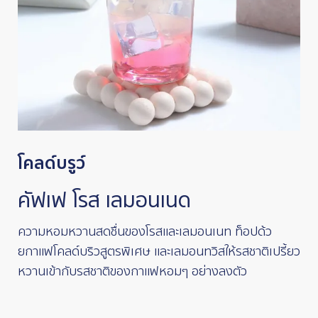
โคลด์บรูว์
คัฟเฟ โรส เลมอนเนด
ความหอมหวานสดชื่นของโรสและเลมอนเนท ท็อปด้ว
ยกาแฟโคลด์บริวสูตรพิเศษ และเลมอนทวิสให้รสชาติเปรี้ยว
หวานเข้ากับรสชาติของกาแฟหอมๆ อย่างลงตัว