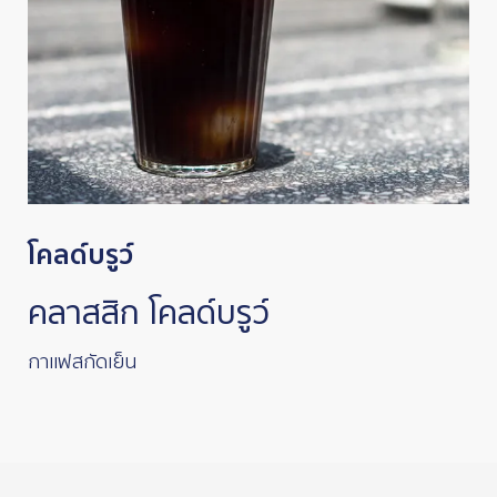
โคลด์บรูว์
คลาสสิก โคลด์บรูว์
กาแฟสกัดเย็น