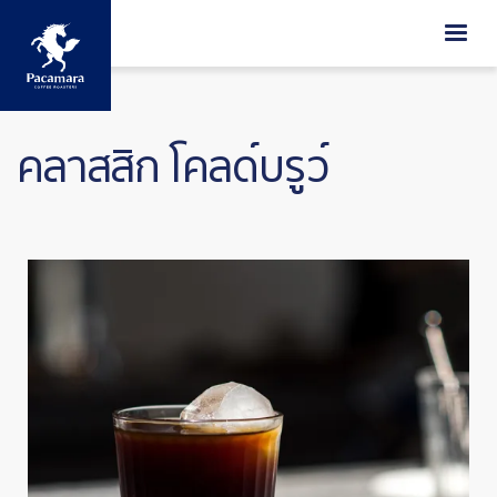
ข้ามไปยังเนื้อหาหลัก
คลาสสิก โคลด์บรูว์
Image