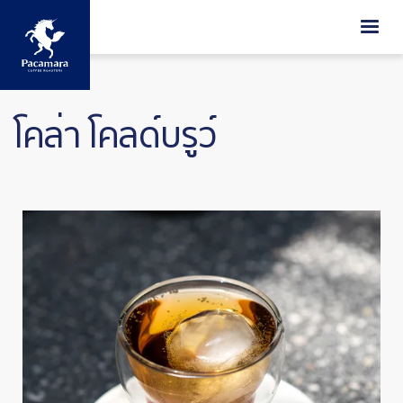
ข้ามไปยังเนื้อหาหลัก
โคล่า โคลด์บรูว์
Image