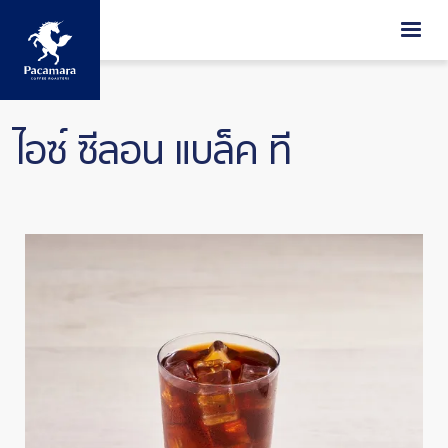
ข้ามไปยังเนื้อหาหลัก
ไอซ์ ซีลอน แบล็ค ที
Image