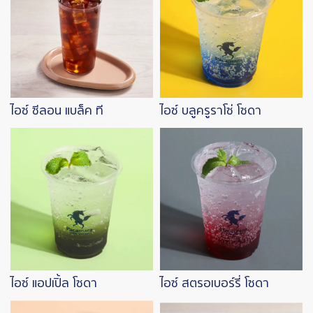
ไอซ์ ซีลอน แบล็ค ที
ไอซ์ บลูครูราโซ่ โซดา
Image
Image
ไอซ์ แอปเปิ้ล โซดา
ไอซ์ สตรอเบอร์รี่ โซดา
Image
Image