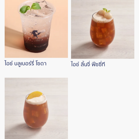
ไอซ์ บลูเบอร์รี่ โซดา
ไอซ์ ลิ้นจี่ ฟีซซี่ที
Image