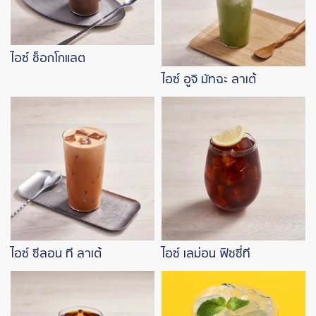
ไอซ์ ช็อกโกแลต
ไอซ์ อูจิ มัทฉะ ลาเต้
Image
Image
ไอซ์ ซีลอน ที ลาเต้
ไอซ์ เลม่อน ฟิซซี่ที
Image
Image