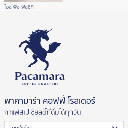
ไอซ์ พีช ฟิซซี่ที
พาคามาร่า คอฟฟี่ โรสเตอร์
กาแฟสเปเชียลตี้ที่ดื่มได้ทุกวัน