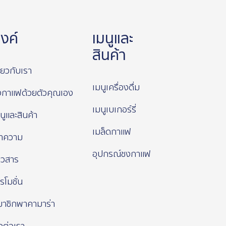
ิงค์
เมนูและ
สินค้า
ี่ยวกับเรา
เมนูเครื่องดื่ม
งกาแฟด้วยตัวคุณเอง
เมนูเบเกอร์รี่
นูและสินค้า
เมล็ดกาแฟ
ทความ
อุปกรณ์ชงกาแฟ
าวสาร
รโมชั่น
มาชิกพาคามาร่า