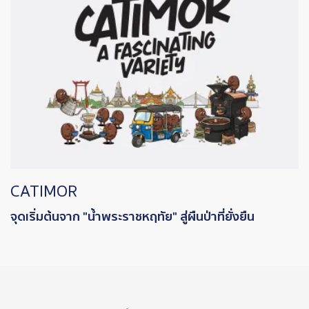
CATIMOR
จุดเริ่มต้นจาก "น้ำพระราชหฤทัย" สู่ผืนป่าที่ยั่งยืน