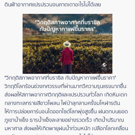
ดินฟ้าอากาศแปรปรวนจนคาดเดาอะไรไม่ได้เลย
"วิกฤติสภาพอากาศที่บราซิล กับปัญหากาแฟขึ้นราคา"
วิกฤติโลกร้อนช่วงทศวรรษที่ผ่านมาทวีความรุนแรงมากขึ้น
ส่งผลให้สภาพอากาศวิกฤติและแปรปรวนทั่วโลก เกิดหิมะตก
กลางทะเลทรายสีขาวโพลน ไฟป่าลุกลามครั้งมโหฬารดัน
ให้การปล่อยคาร์บอนไดออกไซด์โลกพุ่งสูงขึ้น ฝนตกบนยอด
ภูเขาน้ำแข็ง ธารน้ำแข็งละลายอย่างรวดเร็ว เกิดน้ำปริมาณ
มหาศาล ส่งผลให้เกิดพายุฝนน้ำท่วมหนัก เปลือกโลกเคลื่อน