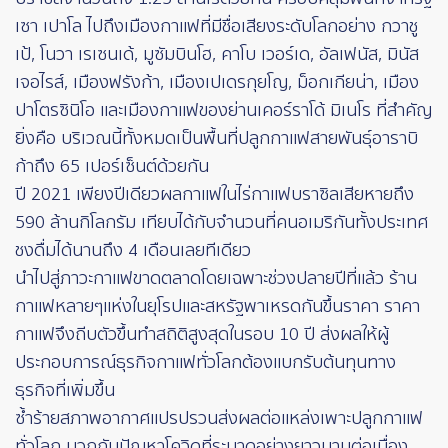
เซา เปาโล ไปถึงเมืองกาแฟที่มีชื่อเสียงระดับโลกอย่าง กวาชู
เป้, โนวา เรเซนเด้, มูซัมบินโฮ, คาโบ เวอร์เด, อัลเฟนัส, มินัส
เจอไรส์, เมืองฟรังก้า, เมืองเปเดรกุยโญ, ม็อกเกียน่า, เมือง
ปาโตรซินิโอ และเมืองกาแฟของย่านเคอร์ราโด้ มิเนโร ที่สำคัญ
ยิ่งคือ บริเวณนี้ทั้งหมดเป็นพื้นที่ปลูกกาแฟสายพันธุ์อาราบิ
ก้าถึง 65 เปอร์เซ็นต์ด้วยกัน
ปี 2021 เพียงปีเดียวผลกาแฟในไร่กาแฟบราซิลเสียหายถึง
590 ล้านกิโลกรัม เทียบได้กับจำนวนที่คนอเมริกันทั้งประเทศ
ชงดื่มได้นานถึง 4 เดือนเลยทีเดียว
นำไปสู่ภาวะกาแฟขาดตลาดโดยเฉพาะช่วงปลายปีที่แล้ว ร้าน
กาแฟหลายๆแห่งในยุโรปและสหรัฐพาเหรดกันขึ้นราคา ราคา
กาแฟจึงถีบตัวขึ้นทำสถิติสูงสุดในรอบ 10 ปี ส่งผลให้ผู้
ประกอบการณ์ธุรกิจกาแฟทั่วโลกต้องแบกรับต้นทุนทาง
ธุรกิจที่เพิ่มขึ้น
ซ้ำร้ายสภาพอากาศแปรปรวนส่งผลต่อแหล่งเพาะปลูกกาแฟ
ทั่วโลก บวกกับปัญหาโควิดที่ระบาดอย่างยาวนานต่อเนื่อง