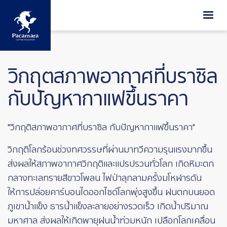
ข้ามไปยังเนื้อหาหลัก
วิกฤตสภาพอากาศที่บราซิล
กับปัญหากาแฟขึ้นราคา
"วิกฤติสภาพอากาศที่บราซิล กับปัญหากาแฟขึ้นราคา"
วิกฤติโลกร้อนช่วงทศวรรษที่ผ่านมาทวีความรุนแรงมากขึ้น
ส่งผลให้สภาพอากาศวิกฤติและแปรปรวนทั่วโลก เกิดหิมะตก
กลางทะเลทรายสีขาวโพลน ไฟป่าลุกลามครั้งมโหฬารดัน
ให้การปล่อยคาร์บอนไดออกไซด์โลกพุ่งสูงขึ้น ฝนตกบนยอด
ภูเขาน้ำแข็ง ธารน้ำแข็งละลายอย่างรวดเร็ว เกิดน้ำปริมาณ
มหาศาล ส่งผลให้เกิดพายุฝนน้ำท่วมหนัก เปลือกโลกเคลื่อน