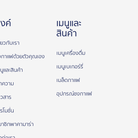
ิงค์
เมนูและ
สินค้า
ี่ยวกับเรา
เมนูเครื่องดื่ม
งกาแฟด้วยตัวคุณเอง
เมนูเบเกอร์รี่
นูและสินค้า
เมล็ดกาแฟ
ทความ
อุปกรณ์ชงกาแฟ
าวสาร
รโมชั่น
มาชิกพาคามาร่า
ดต่อเรา