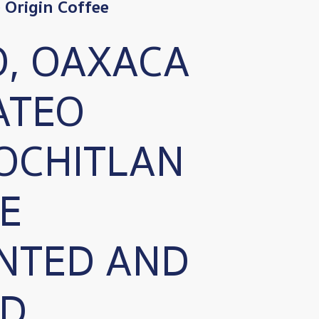
Origin Coffee
O, OAXACA
ATEO
OCHITLAN
E
NTED AND
D