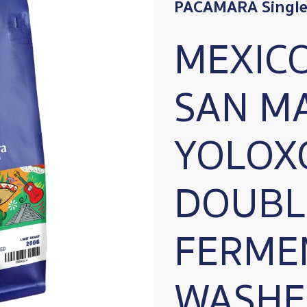
PACAMARA Single 
MEXIC
SAN M
YOLOX
DOUBL
FERME
WASHE