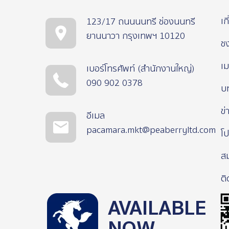
เก
123/17 ถนนนนทรี ช่องนนทรี
ยานนาวา กรุงเทพฯ 10120
ช
เม
เบอร์โทรศัพท์ (สำนักงานใหญ่)
090 902 0378
บ
ข่
อีเมล
pacamara.mkt@peaberryltd.com
โป
ส
ติ
AVAILABLE
NOW