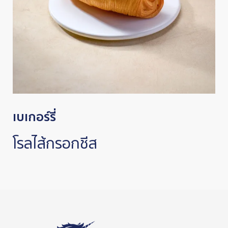
เบเกอร์รี่
โรลไส้กรอกชีส