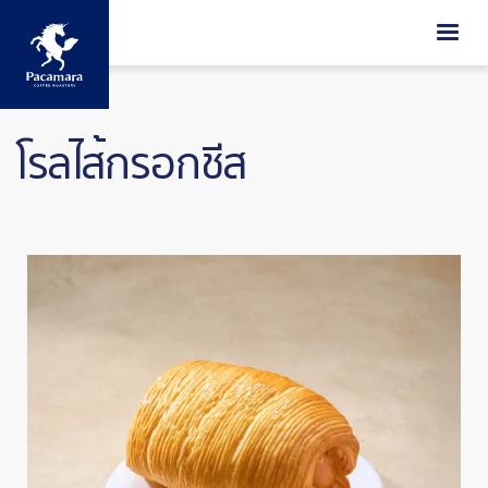
ข้ามไปยังเนื้อหาหลัก
โรลไส้กรอกชีส
Image