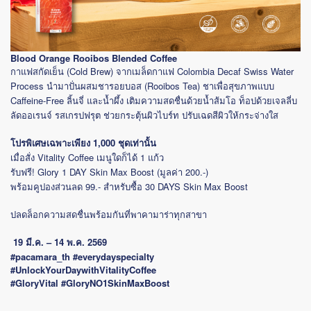
Blood Orange Rooibos Blended Coffee
กาแฟสกัดเย็น (Cold Brew) จากเมล็ดกาแฟ Colombia Decaf Swiss Water
Process นำมาปั่นผสมชารอยบอส (Rooibos Tea) ชาเพื่อสุขภาพแบบ
Caffeine-Free ลิ้นจี่ และน้ำผึ้ง เติมความสดชื่นด้วยน้ำส้มโอ ท็อปด้วยเจลลี่บ
ลัดออเรนจ์ รสเกรปฟรุต ช่วยกระตุ้นผิวไบร์ท ปรับเฉดสีผิวให้กระจ่างใส
โปรพิเศษเฉพาะเพียง 1,000 ชุดเท่านั้น
เมื่อสั่ง Vitality Coffee เมนูใดก็ได้ 1 แก้ว
รับฟรี! Glory 1 DAY Skin Max Boost (มูลค่า 200.-)
พร้อมคูปองส่วนลด 99.- สำหรับซื้อ 30 DAYS Skin Max Boost
ปลดล็อกความสดชื่นพร้อมกันที่พาคามาร่าทุกสาขา
19 มี.ค. – 14 พ.ค. 2569
#pacamara_th
#everydayspecialty
#UnlockYourDaywithVitalityCoffee
#GloryVital
#GloryNO1SkinMaxBoost