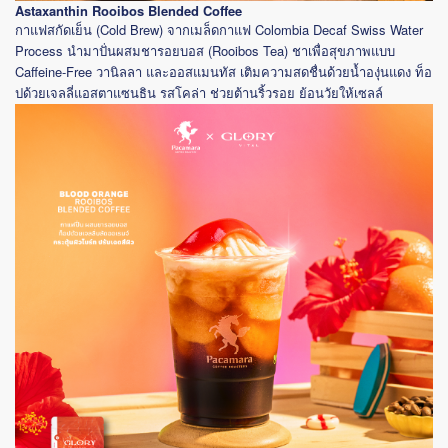
Astaxanthin Rooibos Blended Coffee
(Cold Brew)
Colombia Decaf Swiss Water
กาแฟสกัดเย็น
จากเมล็ดกาแฟ
Process
(Rooibos Tea)
นำมาปั่นผสมชารอยบอส
ชาเพื่อสุขภาพแบบ
Caffeine-Free
วานิลลา
และออสแมนทัส
เติมความสดชื่นด้วยน้ำองุ่นแดง
ท็อ
ปด้วยเจลลี่แอสตาแซนธิน
รสโคล่า
ช่วยต้านริ้วรอย
ย้อนวัยให้เซลล์