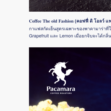
(คอฟฟี่ ดิ โอลว์ แฟ
𝐂𝐨𝐟𝐟𝐞𝐞
𝐓𝐡𝐞
𝐨𝐥𝐝
𝐅𝐚𝐬𝐡𝐢𝐨𝐧
กาแฟสกัดเย็นสูตรเฉพาะของพาคามาร่าที่ใ
Grapefruit
Lemon
และ
เมื่อยกจิบจะได้กลิ