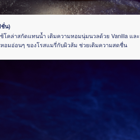
ชั่น)
Vanilla
ช้โคล่าสกัดแทนน้ำ
เติมความหอมนุ่มนวลด้วย
และ
่นหอมอ่อนๆ
ของโรสแมรี่กับผิวส้ม
ช่วยเติมความสดชื่น