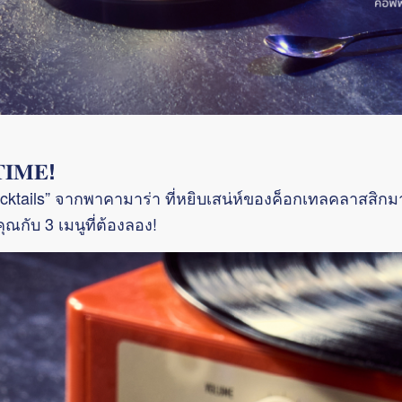
!
𝐈𝐌𝐄
cktails”
จากพาคามาร่า
ที่หยิบเสน่ห์ของค็อกเทลคลาสส
3
!
คุณกับ
เมนูที่ต้องลอง