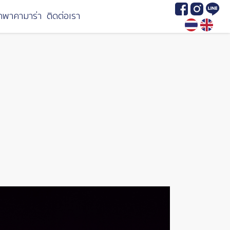
Image
Image
Image
กพาคามาร่า
ติดต่อเรา