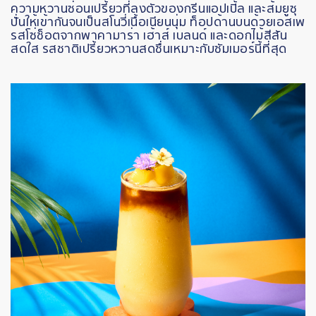
ความหวานซ่อนเปรี้ยวที่ลงตัวของกรีนแอปเปิ้ล
และส้มยูซุ
ปั่นให้เข้ากันจนเป็นสโนวี่เนื้อเนียนนุ่ม
ท็อปด้านบนด้วยเอสเพ
รสโซ่ช็อตจากพาคามาร่า
เฮ้าส์
เบลนด์
และดอกไม้สีสัน
สดใส
รสชาติเปรี้ยวหวานสดชื่นเหมาะกับซัมเมอร์นี้ที่สุด