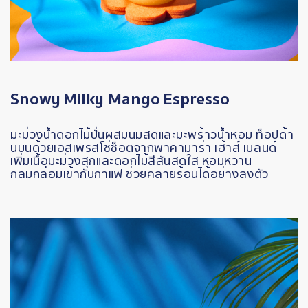
Snowy
Milky Mango
Espresso
มะม่วงน้ำดอกไม้ปั่นผสมนมสดและมะพร้าวน้ำหอม
ท็อปด้า
นบนด้วยเอสเพรสโซ่ช็อตจากพาคามาร่า
เฮ้าส์
เบลนด์
เพิ่มเนื้อมะม่วงสุกและดอกไม้สีสันสดใส
หอมหวาน
กลมกล่อมเข้ากับกาแฟ
ช่วยคลายร้อนได้อย่างลงตัว