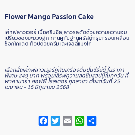
Flower
Mango
Passion
Cake
เค้กฟลาวเวอร์ เนื้อครีมชีสเสาวรสตัดด้วยความหวานอม
เปรี้ยวของมะม่วงสุก ทานคู่กับฐานครัสต์กรุบกรอบเคลือบ
ช็อกโกแลต ท็อปด้วยครีมและเจลลี่แมงโก้
เลือกสั่งเค้กฟลาวเวอร์คู่กับเครื่องดื่มปั่นซีรี่ย์นี้
ในราคา
พิเศษ 249
บาท
พร้อมเสิร์ฟความสดชื่นแฮปปี้ในทุกวัน
ที่
พาคามาร่า
คอฟฟี่
โรสเตอร์
ทุกสาขา
ตั้งแต่วันที่ 25
เมษายน - 16 มิถุนายน 2568
Facebook
Twitter
Email
WhatsApp
Share